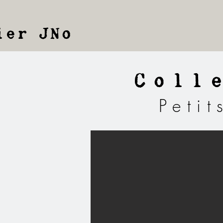
ier JNo
Coll
Peti