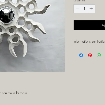
Quantité
*
Aj
Informations sur l'artic
Dimensions: Ø32 / H
Ampoule dôme argenté 
Système de fixation bl
Installation possible m
 sculpté à la main. 