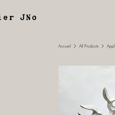
ier JNo
Accueil
All Products
App