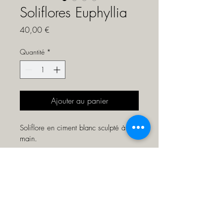
Soliflores Euphyllia
Prix
40,00 €
Quantité
*
Ajouter au panier
Soliflore en ciment blanc sculpté à la 
main.
Informations sur l'article
Dimensions: Ø8 / H:10cm
Traitement hydrofuge, peut contenir de 
l'eau.
Eviter la disposition sur les surface très 